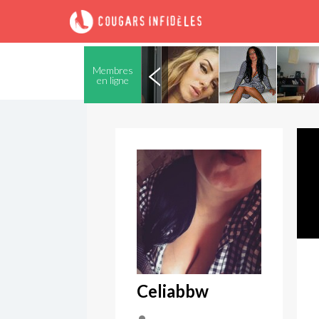
Membres
en ligne
Celiabbw