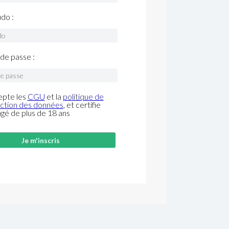
do :
de passe :
epte les
CGU
et la
politique de
ction des données
, et certifie
âgé de plus de 18 ans