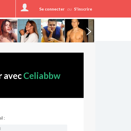
Se connecter
ou
S'inscrire
r avec
Celiabbw
l :