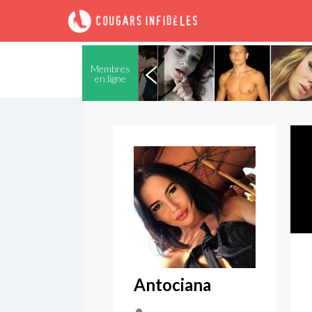
Membres
en ligne
Antociana