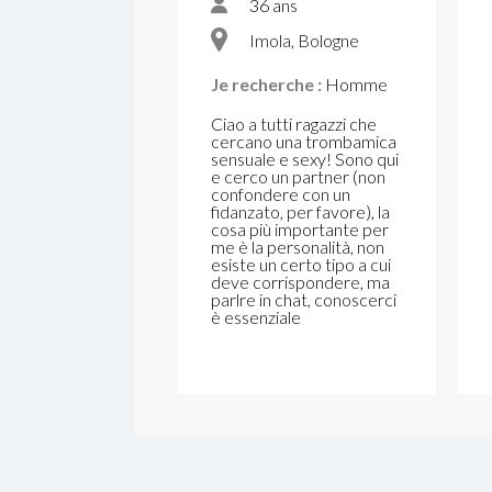
36 ans
Imola, Bologne
Je recherche :
Homme
Ciao a tutti ragazzi che
cercano una trombamica
sensuale e sexy! Sono qui
e cerco un partner (non
confondere con un
fidanzato, per favore), la
cosa più importante per
me è la personalità, non
esiste un certo tipo a cui
deve corrispondere, ma
parlre in chat, conoscerci
è essenziale