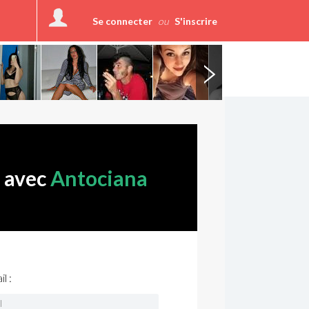
Se connecter
ou
S'inscrire
r avec
Antociana
l :