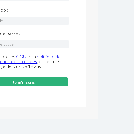
do :
de passe :
epte les
CGU
et la
politique de
ction des données
, et certifie
âgé de plus de 18 ans